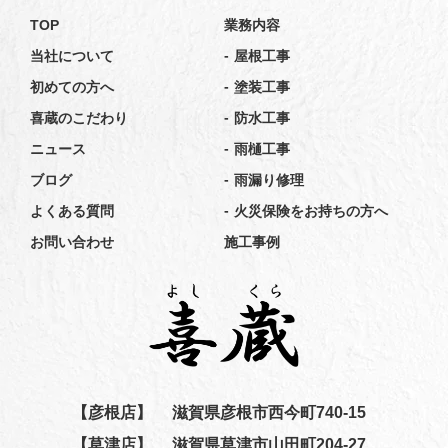
TOP
業務内容
-
当社について
屋根工事
-
初めての方へ
塗装工事
-
喜蔵のこだわり
防水工事
-
ニュース
雨樋工事
-
ブログ
雨漏り修理
-
よくある質問
火災保険をお持ちの方へ
お問い合わせ
施工事例
【彦根店】
滋賀県彦根市西今町740-15
【草津店】
滋賀県草津市山田町204-27