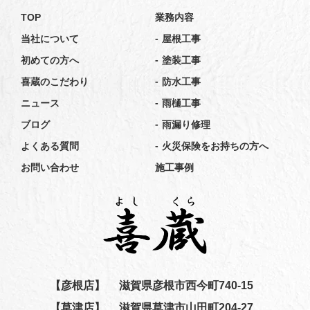
TOP
業務内容
-
当社について
屋根工事
-
初めての方へ
塗装工事
-
喜蔵のこだわり
防水工事
-
ニュース
雨樋工事
-
ブログ
雨漏り修理
-
よくある質問
火災保険をお持ちの方へ
お問い合わせ
施工事例
【彦根店】
滋賀県彦根市西今町740-15
【草津店】
滋賀県草津市山田町204-27