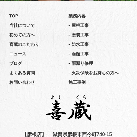
TOP
業務内容
-
当社について
屋根工事
-
初めての方へ
塗装工事
-
喜蔵のこだわり
防水工事
-
ニュース
雨樋工事
-
ブログ
雨漏り修理
-
よくある質問
火災保険をお持ちの方へ
お問い合わせ
施工事例
【彦根店】
滋賀県彦根市西今町740-15