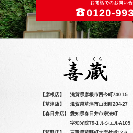
お電話でのお問い合
0120-99
【彦根店】
滋賀県彦根市西今町740-15
【草津店】
滋賀県草津市山田町204-27
【春日井店】
愛知県春日井市宗法町
字知光院79-1 ルシエルA105
【菰野店】
三重県菰野町大字竹成12-6