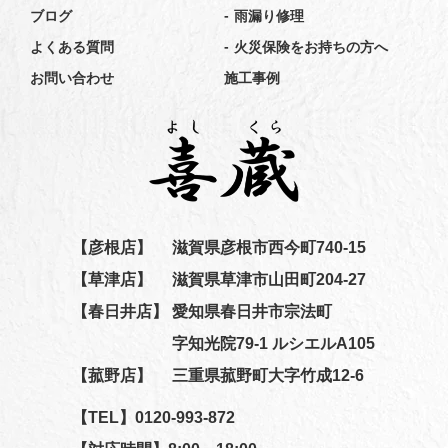
-
ブログ
雨漏り修理
-
よくある質問
火災保険をお持ちの方へ
お問い合わせ
施工事例
【彦根店】
滋賀県彦根市西今町740-15
【草津店】
滋賀県草津市山田町204-27
【春日井店】
愛知県春日井市宗法町
字知光院79-1 ルシエルA105
【菰野店】
三重県菰野町大字竹成12-6
【TEL】
0120-993-872