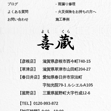
-
ブログ
雨漏り修理
-
よくある質問
火災保険をお持ちの方へ
お問い合わせ
施工事例
【彦根店】
滋賀県彦根市西今町740-15
【草津店】
滋賀県草津市山田町204-27
【春日井店】
愛知県春日井市宗法町
字知光院79-1 ルシエルA105
【菰野店】
三重県菰野町大字竹成12-6
【TEL】
0120-993-872