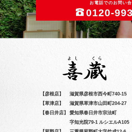
お電話でのお問い合
0120-99
【彦根店】
滋賀県彦根市西今町740-15
【草津店】
滋賀県草津市山田町204-27
【春日井店】
愛知県春日井市宗法町
字知光院79-1 ルシエルA105
【菰野店】
三重県菰野町大字竹成12-6