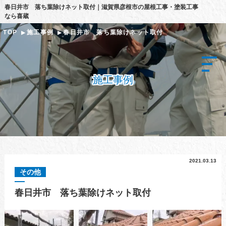
春日井市 落ち葉除けネット取付｜滋賀県彦根市の屋根工事・塗装工事
なら喜蔵
TOP
施工事例
春日井市 落ち葉除けネット取付
施工事例
2021.03.13
その他
春日井市 落ち葉除けネット取付