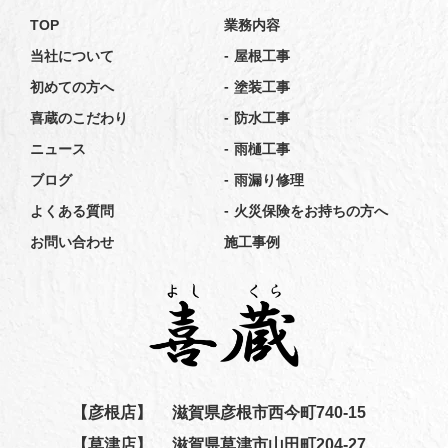
TOP
業務内容
-
当社について
屋根工事
-
初めての方へ
塗装工事
-
喜蔵のこだわり
防水工事
-
ニュース
雨樋工事
-
ブログ
雨漏り修理
-
よくある質問
火災保険をお持ちの方へ
お問い合わせ
施工事例
【彦根店】
滋賀県彦根市西今町740-15
【草津店】
滋賀県草津市山田町204-27